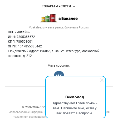
Услуги и цены
Объявления
ТОВАРЫ И УСЛУГИ
Размещение рекламы
Каталог компаний
Бакалейные товары
Публичная оферта
Новости рынка
Услуги
Контактная информация
Бренды
Vbakalee.ru – весь
рынок бакалеи
в России.
Добавить объявление
Политика обработки персональных данных
Вакансии
ООО «Инлайн»
Карта объявлений
Для СМИ
ИНН: 7805355672
Блог
КПП: 780501001
ОГРН: 1047855085442
Юридический адрес: 196066, г. Санкт-Петербург, Московский
проспект, д. 212
Мы в соцсетях:
Счетчики, авторское право, логотипы
Всеволод
Здравствуйте! Готов помочь
вам. Напишите мне, если у
© 2006‑2026 ООО “Инлайн”. 12+ Все права защищены.
Использование информации, размещенной на данном сайте, допускается
вас появятся вопросы.
только при размещении активной гиперссылки на сайт
vbakalee.ru