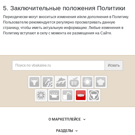
5. Заключительные положения Политики
Периодически могут вноситься изменения и/или дополнения в Политику.
Пользователю рекомендуется регулярно просматривать данную
страницу, чтобы иметь актуальную информацию. Любые изменения в
Политику вступают в силу с момента ее размещения на Сайте.
Дополнительная информация
Поиск по сайту и ссы
Искать
Cсылки на полезные проекты
Vbakalee.ru —
рынок
бакалейных
Важные разделы и контакты
Навигация по сайту
товаров,
О МАРКЕТПЛЕЙСЕ
специй,
Новости Vbakalee.ru
ингредиентов
РАЗДЕЛЫ