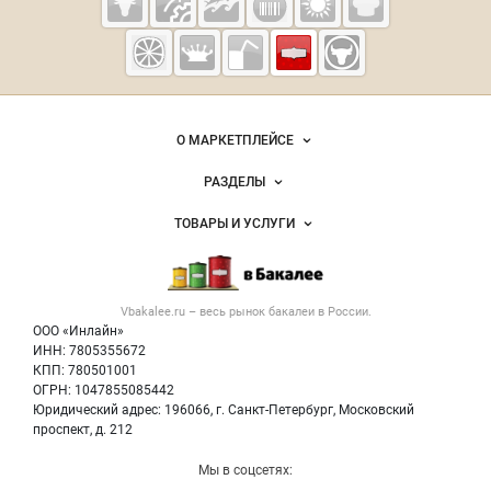
Vbakalee.ru —
рынок
бакалейных
Важные разделы и контакты
Навигация по сайту
товаров,
О МАРКЕТПЛЕЙСЕ
специй,
Новости Vbakalee.ru
ингредиентов
РАЗДЕЛЫ
Услуги и цены
Объявления
ТОВАРЫ И УСЛУГИ
Размещение рекламы
Каталог компаний
Бакалейные товары
Публичная оферта
Новости рынка
Услуги
Контактная информация
Бренды
Vbakalee.ru – весь
рынок бакалеи
в России.
Добавить объявление
Политика обработки персональных данных
Вакансии
ООО «Инлайн»
Карта объявлений
Для СМИ
ИНН: 7805355672
Блог
КПП: 780501001
ОГРН: 1047855085442
Юридический адрес: 196066, г. Санкт-Петербург, Московский
проспект, д. 212
Мы в соцсетях: