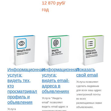
12 870 руб/
год
Информационная
Информационная
Показать
услуга:
услуга:
свой email
видеть тех,
видеть email-
Услуга позволяет
кто
адреса в
сделать видимым
для всех ваш адрес
просматривал
объявлениях
электронной почты
профиль и
Услуга “Увидеть
во всех
объявления
email” позволяет
размещаемых вами
видеть email адрес в
объявлениях.
Услуга
заинтересовавшем