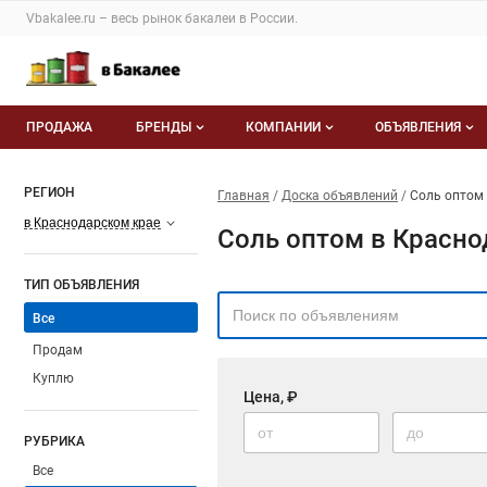
Vbakalee.ru – весь
рынок бакалеи
в России.
ПРОДАЖА
БРЕНДЫ
КОМПАНИИ
ОБЪЯВЛЕНИЯ
Бренды
Каталог компаний
Все объявлен
РЕГИОН
Главная
Доска объявлений
Соль оптом
О каталоге брендов
О каталоге
Мои объявле
в Краснодарском крае
Соль оптом в Красно
Моя компания
ТИП ОБЪЯВЛЕНИЯ
Платное размещение
Все
Продам
Куплю
Цена, ₽
РУБРИКА
Все