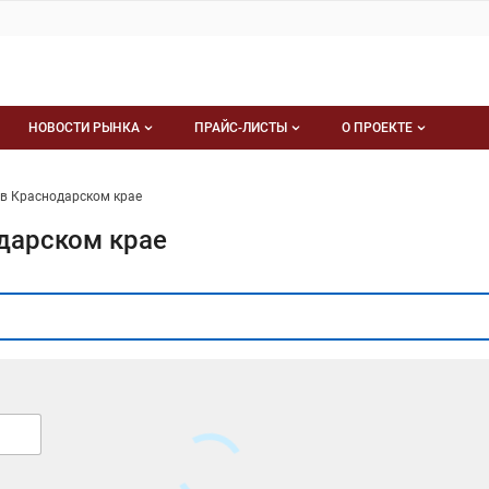
НОВОСТИ РЫНКА
ПРАЙС-ЛИСТЫ
О ПРОЕКТЕ
ия
Новости рынка
Мои прайс-листы
 в Краснодарском крае
ния
Документы
О проекте
дарском крае
Новости В бакалее
Услуги проекта
Размещение рекл
Контакты
Публичная оферта
Карта сайта