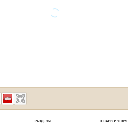
Vbakalee.ru —
рынок
бакалейных
Е
товаров,
РАЗДЕЛЫ
ТОВАРЫ И УСЛУ
специй,