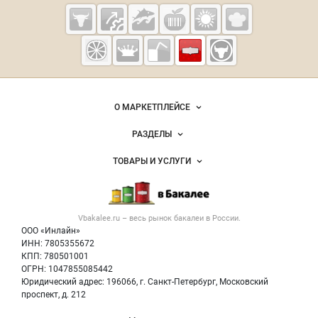
Vbakalee.ru —
рынок
бакалейных
товаров,
О МАРКЕТПЛЕЙСЕ
специй,
Новости Vbakalee.ru
ингредиентов
РАЗДЕЛЫ
Услуги и цены
Объявления
ТОВАРЫ И УСЛУГИ
Размещение рекламы
Каталог компаний
Бакалейные товары
Публичная оферта
Новости рынка
Услуги
Контактная информация
Бренды
Vbakalee.ru – весь
рынок бакалеи
в России.
Добавить объявление
Политика обработки персональных данных
Вакансии
ООО «Инлайн»
Карта объявлений
Для СМИ
ИНН: 7805355672
Блог
КПП: 780501001
ОГРН: 1047855085442
Юридический адрес: 196066, г. Санкт-Петербург, Московский
проспект, д. 212