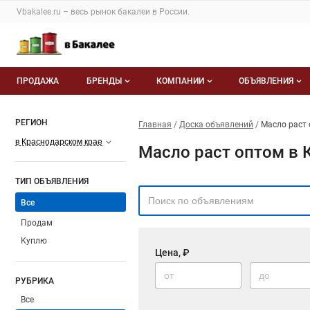
Vbakalee.ru – весь
рынок бакалеи
в России.
ПРОДАЖА
БРЕНДЫ
КОМПАНИИ
ОБЪЯВЛЕНИЯ
Бренды
Каталог компаний
Все объявлен
РЕГИОН
Главная
Доска объявлений
Масло раст 
О каталоге брендов
О каталоге
Мои объявле
в Краснодарском крае
Масло раст оптом в 
Моя компания
ТИП ОБЪЯВЛЕНИЯ
Платное размещение
Все
Продам
Куплю
Цена, ₽
РУБРИКА
Все