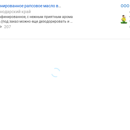
нированное рапсовое масло в
ООО
снодарский край
лка
афинированное, с нежным приятным арома
е.(под заказ можно еще дезодорировать и в
тылках 0.5 -1-5л.
207