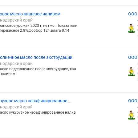
овое масло пищевое наливом
ООО
снодарский край
апсовое урожай 2023 г, не гмо. Показатели
,перекисное 2.8%,фосфор 121.влага 0.14
олнечное масло после экструдации
ООО
снодарский край
асло подсолнечное после экструдации, кач
 .наливом
рузное масло нерафинированное
ООО
снодарский край
Т
масло кукурузное нерафинированное налив