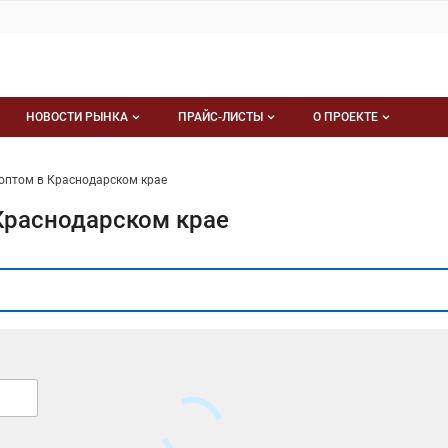
НОВОСТИ РЫНКА
ПРАЙС-ЛИСТЫ
О ПРОЕКТЕ
ия
Новости рынка
Мои прайс-листы
оптом в Краснодарском крае
ния
Документы
О проекте
Краснодарском крае
Новости В бакалее
Услуги проекта
Размещение рекл
Контакты
Публичная оферта
Карта сайта