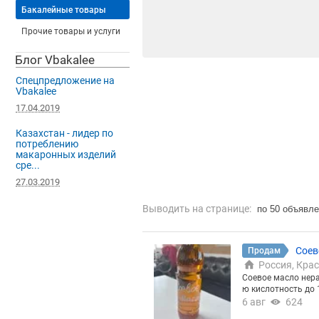
Бакалейные товары
Прочие товары и услуги
Блог Vbakalee
Спецпредложение на
Vbakalee
17.04.2019
Казахстан - лидер по
потреблению
макаронных изделий
сре...
27.03.2019
Выводить на странице:
по 50 объявл
Соев
Продам
Россия, Кра
Соевое масло нерафини
ю кислотность до 
6 авг
624