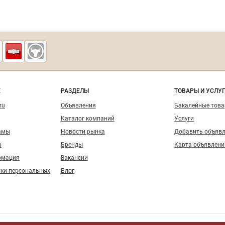
Vbakalee.ru —
рынок
бакалейных
Е
товаров,
РАЗДЕЛЫ
ТОВАРЫ И УСЛУ
специй,
ru
Объявления
Бакалейные тов
ингредиентов
Каталог компаний
Услуги
амы
Новости рынка
Добавить объяв
а
Бренды
Карта объявлени
рмация
Вакансии
тки персональных
Блог