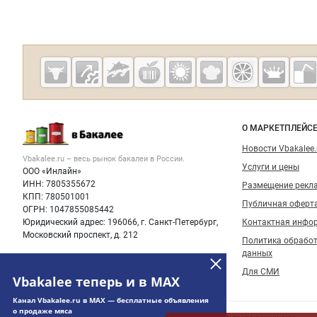
О МАРКЕТПЛЕЙС
Новости Vbakalee.
Vbakalee.ru – весь
рынок бакалеи
в России.
Услуги и цены
ООО «Инлайн»
ИНН: 7805355672
Размещение рекл
КПП: 780501001
Публичная оферт
ОГРН: 1047855085442
Юридический адрес: 196066, г. Санкт-Петербург,
Контактная инфо
Московский проспект, д. 212
Политика обрабо
данных
Для СМИ
Vbakalee теперь и в MAX
Канал Vbakalee.ru в MAX — бесплатные объявления
о продаже мяса