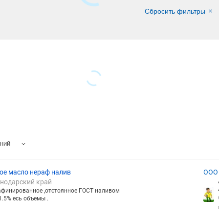
Сбросить фильтры
ений
ое масло нераф налив
ООО
снодарский край
рованное ,отстоянное ГОСТ наливом
1.5% есь объемы .